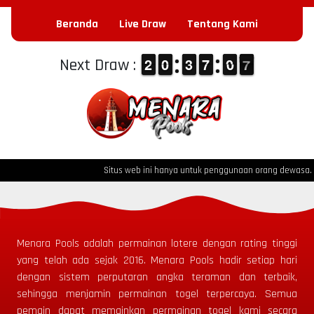
Beranda
Live Draw
Tentang Kami
1
1
2
2
9
9
0
0
2
2
3
3
6
6
7
7
1
0
0
7
6
Next Draw :
7
Situs web ini hanya untuk penggunaan orang dewasa. Ind
Menara Pools
adalah permainan lotere dengan rating tinggi
yang telah ada sejak
2016.
Menara Pools
hadir setiap hari
dengan sistem perputaran angka teraman dan terbaik,
sehingga menjamin permainan togel terpercaya. Semua
pemain dapat memainkan permainan togel kami secara