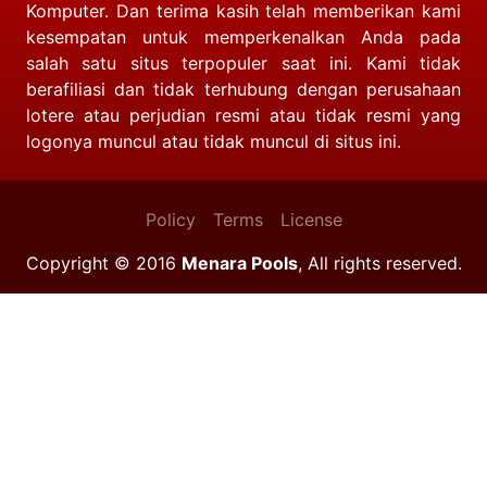
Komputer.
Dan terima kasih telah memberikan kami
kesempatan untuk memperkenalkan Anda pada
salah satu situs terpopuler saat ini. Kami tidak
berafiliasi dan tidak terhubung dengan perusahaan
lotere atau perjudian resmi atau tidak resmi yang
logonya muncul atau tidak muncul di situs ini.
Policy
Terms
License
Copyright © 2016
Menara Pools
, All rights reserved.