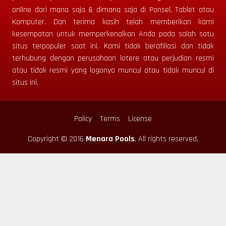
online dari mana saja & dimana saja di Ponsel, Tablet atau
Komputer.
Dan terima kasih telah memberikan kami
kesempatan untuk memperkenalkan Anda pada salah satu
situs terpopuler saat ini. Kami tidak berafiliasi dan tidak
terhubung dengan perusahaan lotere atau perjudian resmi
atau tidak resmi yang logonya muncul atau tidak muncul di
situs ini.
Policy
Terms
License
Copyright © 2016
Menara Pools
, All rights reserved.