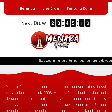
Beranda
Live Draw
Tentang Kami
1
1
2
2
2
2
3
3
3
3
4
4
4
4
5
5
1
1
1
1
3
2
Next Draw :
3
Situs web ini hanya untuk penggunaan orang dewasa. In
Menara Pools
adalah permainan lotere dengan rating tinggi
yang telah ada sejak
2016.
Menara Pools
hadir setiap hari
dengan sistem perputaran angka teraman dan terbaik,
sehingga menjamin permainan togel terpercaya. Semua
pemain dapat memainkan permainan togel kami secara