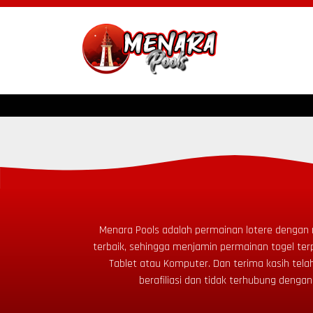
Menara Pools
adalah permainan lotere dengan r
terbaik, sehingga menjamin permainan togel ter
Tablet atau Komputer.
Dan terima kasih tel
berafiliasi dan tidak terhubung dengan