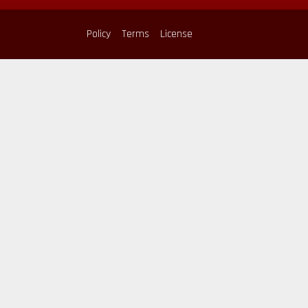
Policy
Terms
License