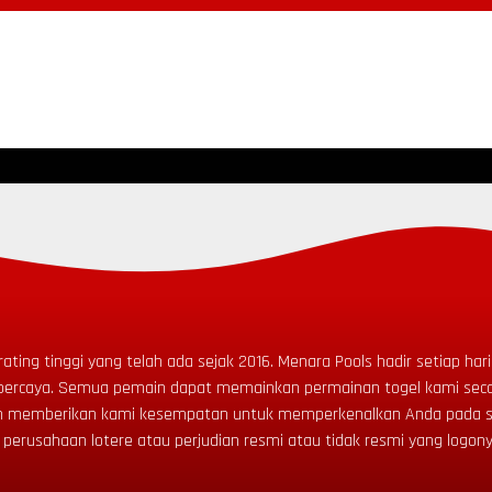
ating tinggi yang telah ada sejak
2016.
Menara Pools
hadir setiap ha
percaya. Semua pemain dapat memainkan permainan togel kami secara
ah memberikan kami kesempatan untuk memperkenalkan Anda pada salah
 perusahaan lotere atau perjudian resmi atau tidak resmi yang logonya