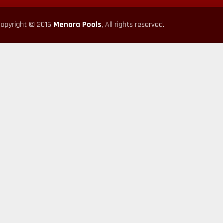
opyright © 2016
Menara Pools
, All rights reserved.