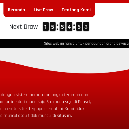
Beranda
Live Draw
Tentang Kami
1
1
1
1
4
4
5
5
4
4
5
5
3
3
4
4
4
4
5
5
3
2
Next Draw :
3
Situs web ini hanya untuk penggunaan orang dewasa. Indi
ri dengan sistem perputaran angka teraman dan
 online dari mana saja & dimana saja di Ponsel,
 satu situs terpopuler saat ini. Kami tidak
 muncul atau tidak muncul di situs ini.