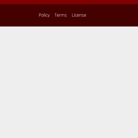
Policy
Terms
License