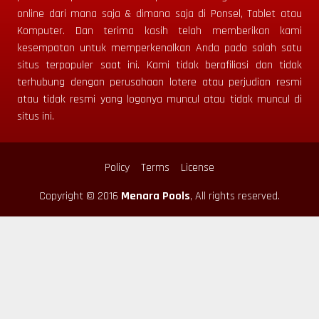
online dari mana saja & dimana saja di Ponsel, Tablet atau
Komputer.
Dan terima kasih telah memberikan kami
kesempatan untuk memperkenalkan Anda pada salah satu
situs terpopuler saat ini. Kami tidak berafiliasi dan tidak
terhubung dengan perusahaan lotere atau perjudian resmi
atau tidak resmi yang logonya muncul atau tidak muncul di
situs ini.
Policy
Terms
License
Copyright © 2016
Menara Pools
, All rights reserved.