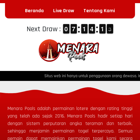
Beranda
Live Draw
Tentang Kami
9
9
0
0
6
6
7
7
1
1
1
1
3
3
4
4
1
1
1
1
3
2
Next Draw :
3
Situs web ini hanya untuk penggunaan orang dewasa. Indi
Menara Pools
adalah permainan lotere dengan rating tinggi
yang telah ada sejak
2016.
Menara Pools
hadir setiap hari
dengan sistem perputaran angka teraman dan terbaik,
sehingga menjamin permainan togel terpercaya. Semua
pemain dapat memainkan permainan togel kami secara