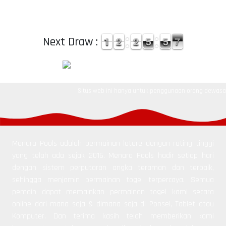
Beranda
Live Draw
Tentang Kami
1
1
1
1
1
1
2
2
1
1
2
2
6
5
5
0
5
5
7
6
Next Draw :
7
Situs web ini hanya untuk penggunaan orang dewasa. In
Menara Pools
adalah permainan lotere dengan rating tinggi
yang telah ada sejak
2016.
Menara Pools
hadir setiap hari
dengan sistem perputaran angka teraman dan terbaik,
sehingga menjamin permainan togel terpercaya. Semua
pemain dapat memainkan permainan togel kami secara
online dari mana saja & dimana saja di Ponsel, Tablet atau
Komputer.
Dan terima kasih telah memberikan kami