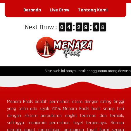
Beranda
Live Draw
Tentang Kami
9
9
0
0
3
3
4
4
1
1
2
2
8
8
9
9
5
4
4
8
7
Next Draw :
8
Situs web ini hanya untuk penggunaan orang dewasa. In
Menara Pools
adalah permainan lotere dengan rating tinggi
yang telah ada sejak
2016.
Menara Pools
hadir setiap hari
dengan sistem perputaran angka teraman dan terbaik,
sehingga menjamin permainan togel terpercaya. Semua
pemain dapat memainkan permainan togel kami secara