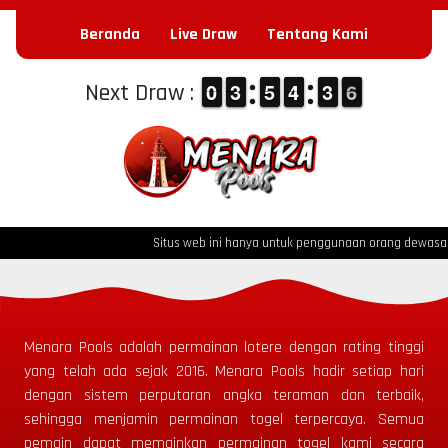
Beranda
Live Draw
Tentang Kami
9
9
0
0
2
2
3
3
4
4
5
5
3
3
4
4
2
2
3
3
6
5
Next Draw :
6
Situs web ini hanya untuk penggunaan orang dewasa. In
Menara Pools
adalah permainan lotere dengan rating tinggi
yang telah ada sejak
2016.
Menara Pools
hadir setiap hari
dengan sistem perputaran angka teraman dan terbaik,
sehingga menjamin permainan togel terpercaya. Semua
pemain dapat memainkan permainan togel kami secara