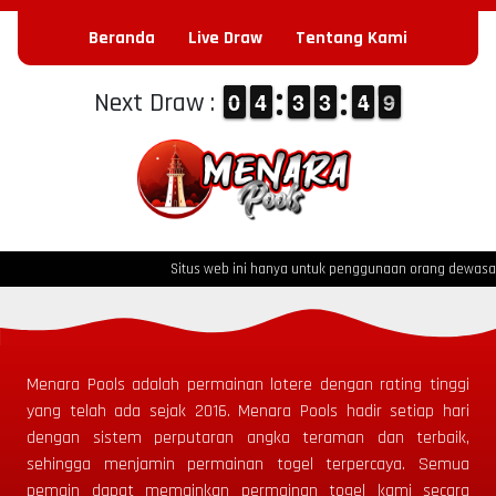
Beranda
Live Draw
Tentang Kami
9
9
0
0
3
3
4
4
2
2
3
3
2
2
3
3
5
4
4
9
8
Next Draw :
9
Situs web ini hanya untuk penggunaan orang dewasa. In
Menara Pools
adalah permainan lotere dengan rating tinggi
yang telah ada sejak
2016.
Menara Pools
hadir setiap hari
dengan sistem perputaran angka teraman dan terbaik,
sehingga menjamin permainan togel terpercaya. Semua
pemain dapat memainkan permainan togel kami secara