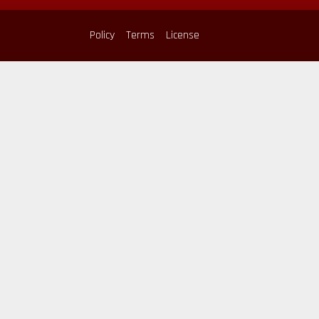
Policy
Terms
License