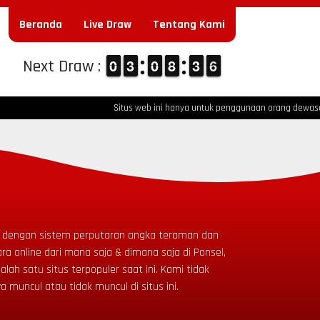
Beranda
Live Draw
Tentang Kami
9
9
0
0
2
2
3
3
9
9
0
0
7
7
8
8
2
2
3
3
6
5
Next Draw :
6
Situs web ini hanya untuk penggunaan orang dewasa. Ind
ri dengan sistem perputaran angka teraman dan
 online dari mana saja & dimana saja di Ponsel,
 satu situs terpopuler saat ini. Kami tidak
 muncul atau tidak muncul di situs ini.