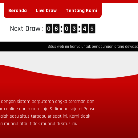
Beranda
Live Draw
Tentang Kami
9
9
0
0
5
5
6
6
9
9
0
0
2
2
3
3
3
3
4
4
5
4
Next Draw :
5
Situs web ini hanya untuk penggunaan orang dewasa. Ind
ri dengan sistem perputaran angka teraman dan
 online dari mana saja & dimana saja di Ponsel,
 satu situs terpopuler saat ini. Kami tidak
 muncul atau tidak muncul di situs ini.