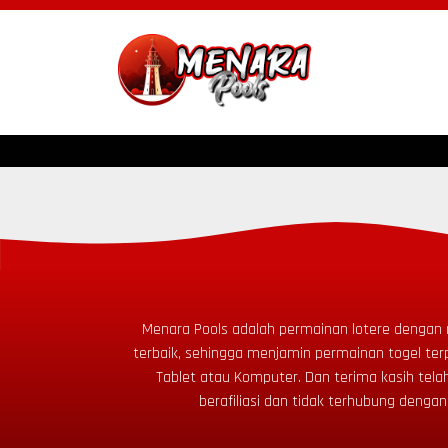
Menara Pools
adalah permainan lotere dengan r
terbaik, sehingga menjamin permainan togel ter
Tablet atau Komputer.
Dan terima kasih tel
berafiliasi dan tidak terhubung dengan