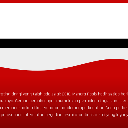
ating tinggi yang telah ada sejak
2016.
Menara Pools
hadir setiap ha
percaya. Semua pemain dapat memainkan permainan togel kami secara
ah memberikan kami kesempatan untuk memperkenalkan Anda pada salah
 perusahaan lotere atau perjudian resmi atau tidak resmi yang logonya