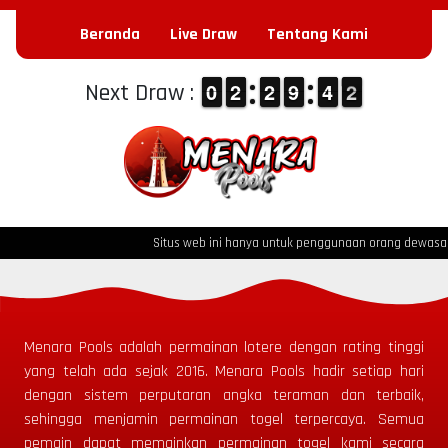
Beranda
Live Draw
Tentang Kami
9
9
0
0
1
1
2
2
1
1
2
2
8
8
9
9
3
3
4
4
2
1
Next Draw :
2
Situs web ini hanya untuk penggunaan orang dewasa. In
Menara Pools
adalah permainan lotere dengan rating tinggi
yang telah ada sejak
2016.
Menara Pools
hadir setiap hari
dengan sistem perputaran angka teraman dan terbaik,
sehingga menjamin permainan togel terpercaya. Semua
pemain dapat memainkan permainan togel kami secara