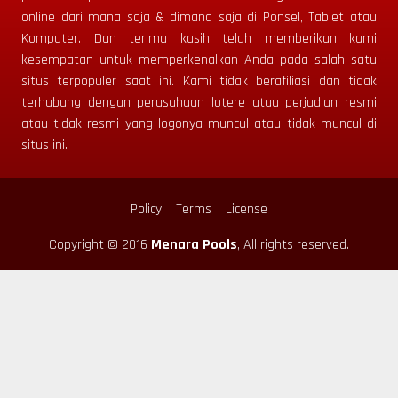
online dari mana saja & dimana saja di Ponsel, Tablet atau
Komputer.
Dan terima kasih telah memberikan kami
kesempatan untuk memperkenalkan Anda pada salah satu
situs terpopuler saat ini. Kami tidak berafiliasi dan tidak
terhubung dengan perusahaan lotere atau perjudian resmi
atau tidak resmi yang logonya muncul atau tidak muncul di
situs ini.
Policy
Terms
License
Copyright © 2016
Menara Pools
, All rights reserved.