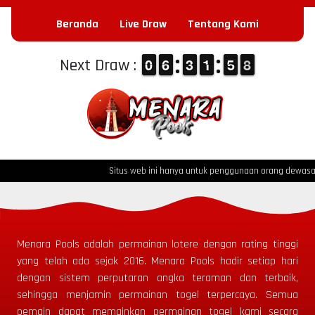
Beranda
Live Draw
Tentang Kami
9
9
0
0
5
5
6
6
2
2
3
3
2
1
1
0
5
5
8
7
Next Draw :
8
Situs web ini hanya untuk penggunaan orang dewasa. In
Menara Pools
adalah permainan lotere dengan rating tinggi
yang telah ada sejak
2016.
Menara Pools
hadir setiap hari
dengan sistem perputaran angka teraman dan terbaik,
sehingga menjamin permainan togel terpercaya. Semua
pemain dapat memainkan permainan togel kami secara