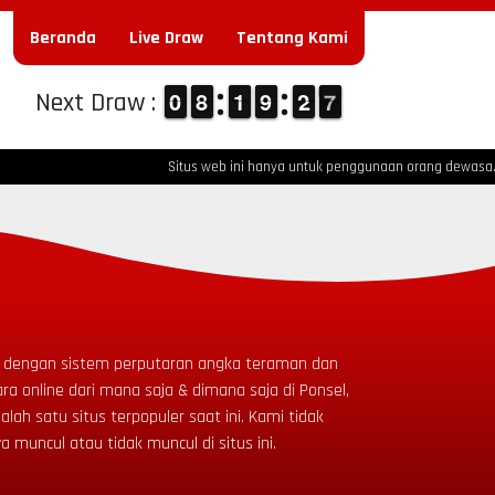
Beranda
Live Draw
Tentang Kami
9
9
0
0
7
7
8
8
1
1
1
1
8
8
9
9
3
2
2
7
6
Next Draw :
7
Situs web ini hanya untuk penggunaan orang dewasa. Indi
ri dengan sistem perputaran angka teraman dan
 online dari mana saja & dimana saja di Ponsel,
 satu situs terpopuler saat ini. Kami tidak
 muncul atau tidak muncul di situs ini.