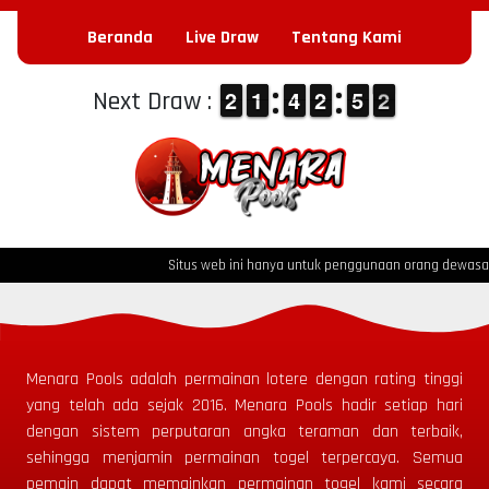
Beranda
Live Draw
Tentang Kami
1
1
2
2
1
1
1
1
3
3
4
4
1
1
2
2
4
4
5
5
2
1
Next Draw :
2
Situs web ini hanya untuk penggunaan orang dewasa. In
Menara Pools
adalah permainan lotere dengan rating tinggi
yang telah ada sejak
2016.
Menara Pools
hadir setiap hari
dengan sistem perputaran angka teraman dan terbaik,
sehingga menjamin permainan togel terpercaya. Semua
pemain dapat memainkan permainan togel kami secara