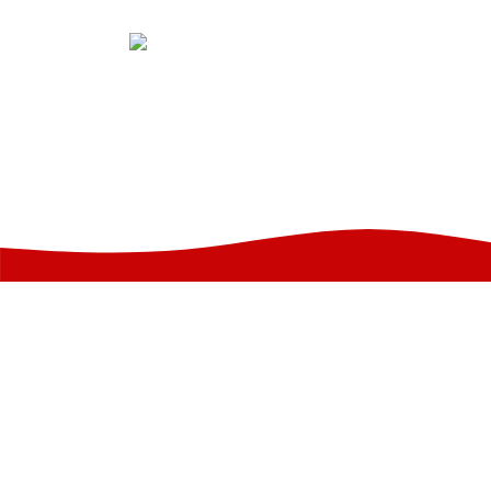
Menara Pools
adalah permainan lote
perputaran angka teraman dan terbaik, s
secara online dari mana saja & dimana 
memperkenalkan Anda pada salah satu si
perjudian re