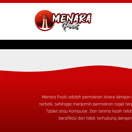
Menara Pools
adalah permainan lotere dengan r
terbaik, sehingga menjamin permainan togel ter
Tablet atau Komputer.
Dan terima kasih tel
berafiliasi dan tidak terhubung dengan