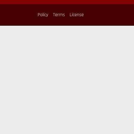
Policy
Terms
License