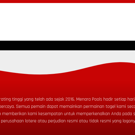
ating tinggi yang telah ada sejak
2016.
Menara Pools
hadir setiap ha
percaya. Semua pemain dapat memainkan permainan togel kami secara
ah memberikan kami kesempatan untuk memperkenalkan Anda pada salah
 perusahaan lotere atau perjudian resmi atau tidak resmi yang logonya