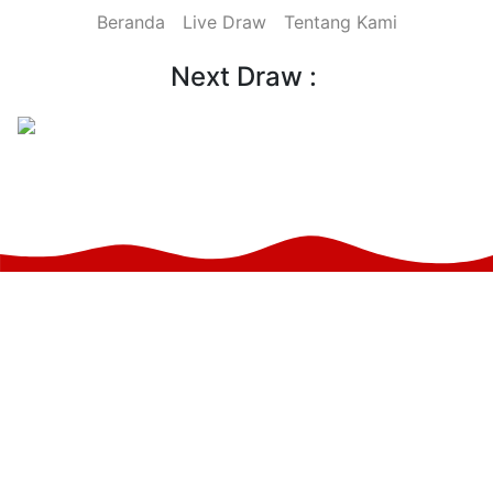
Beranda
Live Draw
Tentang Kami
Next Draw :
Situs web ini hanya untuk penggunaan orang dewa
Menara Pools
adalah permainan lotere dengan
rating tinggi yang telah ada sejak
2016.
Menara
Pools
hadir setiap hari dengan sistem perputaran
angka teraman dan terbaik, sehingga menjamin
permainan togel terpercaya. Semua pemain dapat
memainkan permainan togel kami secara online dari
mana saja & dimana saja di Ponsel, Tablet atau