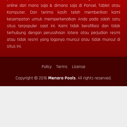
online dari mana saja & dimana saja di Ponsel, Tablet atau
Komputer.
Dan terima kasih telah memberikan kami
kesempatan untuk memperkenalkan Anda pada salah satu
situs terpopuler saat ini. Kami tidak berafiliasi dan tidak
terhubung dengan perusahaan lotere atau perjudian resmi
atau tidak resmi yang logonya muncul atau tidak muncul di
situs ini.
Policy
Terms
License
Copyright © 2016
Menara Pools
, All rights reserved.